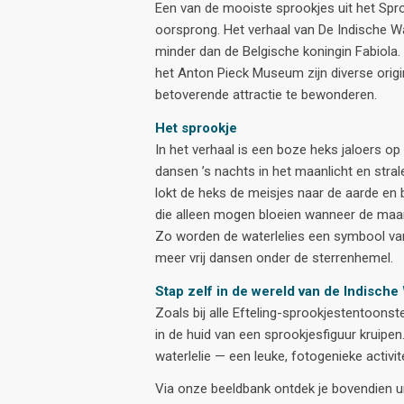
Een van de mooiste sprookjes uit het Spro
oorsprong. Het verhaal van De Indische W
minder dan de Belgische koningin Fabiola.
het Anton Pieck Museum zijn diverse orig
betoverende attractie te bewonderen.
Het sprookje
In het verhaal is een boze heks jaloers o
dansen ’s nachts in het maanlicht en strale
lokt de heks de meisjes naar de aarde en b
die alleen mogen bloeien wanneer de maan
Zo worden de waterlelies een symbool va
meer vrij dansen onder de sterrenhemel.
Stap zelf in de wereld van de Indische
Zoals bij alle Efteling-sprookjestentoons
in de huid van een sprookjesfiguur kruipen
waterlelie — een leuke, fotogenieke activi
Via onze beeldbank ontdek je bovendien un