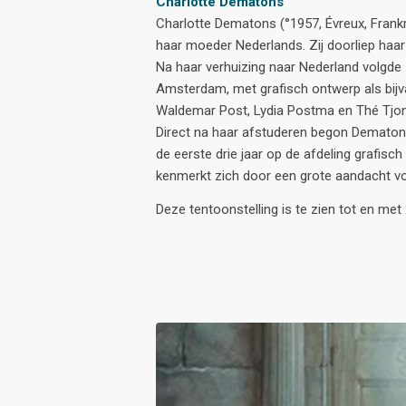
Charlotte Dematons
Charlotte Dematons (°1957, Évreux, Frankri
haar moeder Nederlands. Zij doorliep haar 
Na haar verhuizing naar Nederland volgde zi
Amsterdam, met grafisch ontwerp als bijv
Waldemar Post, Lydia Postma en Thé Tjong
Direct na haar afstuderen begon Dematons a
de eerste drie jaar op de afdeling grafisc
kenmerkt zich door een grote aandacht voo
Deze tentoonstelling is te zien tot en met