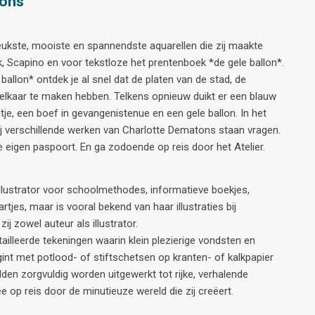
tons
eukste, mooiste en spannendste aquarellen die zij maakte
k, Scapino en voor tekstloze het prentenboek *de gele ballon*.
 ballon* ontdek je al snel dat de platen van de stad, de
 elkaar te maken hebben. Telkens opnieuw duikt er een blauw
jtje, een boef in gevangenistenue en een gele ballon. In het
Bij verschillende werken van Charlotte Dematons staan vragen.
e eigen paspoort. En ga zodoende op reis door het Atelier.
llustrator voor schoolmethodes, informatieve boekjes,
rtjes, maar is vooral bekend van haar illustraties bij
j zowel auteur als illustrator.
ailleerde tekeningen waarin klein plezierige vondsten en
gint met potlood- of stiftschetsen op kranten- of kalkpapier
den zorgvuldig worden uitgewerkt tot rijke, verhalende
 op reis door de minutieuze wereld die zij creëert.