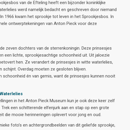
okjesbos van de Efteling heeft een bijzonder koninklijke
aterlelies werd namelijk bedacht en geschreven door niemand
 In 1966 kwam het sprookje tot leven in het Sprookjesbos. In
inele ontwerptekeningen van Anton Pieck voor deze
p de zeven dochters van de sterrenkoningin. Deze prinsesjes
n een lichte, sprookjesachtige schoonheid uit. Uit jaloezie
etovert hen. Ze verandert de prinsesjes in witte waterlelies,
 schijnt. Overdag moeten ze gesloten blijven.
n schoonheid én van gemis, want de prinsesjes kunnen nooit
 Waterlelies
tellingen in het Anton Pieck Museum kun je ook deze keer zelf
. Trek een schitterende elfenjurk aan en stap op een grote
teit die mooie herinneringen oplevert voor jong en oud.
ieke foto’s en achtergrondbeelden van dit geliefde sprookje,