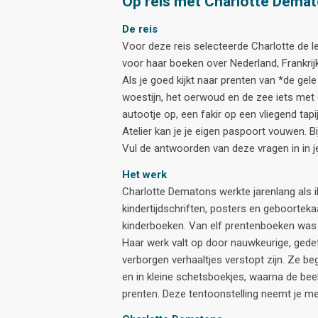
Op reis met Charlotte Dema
De reis
Voor deze reis selecteerde Charlotte de l
voor haar boeken over Nederland, Frankrij
Als je goed kijkt naar prenten van *de gele
woestijn, het oerwoud en de zee iets met
autootje op, een fakir op een vliegend tapi
Atelier kan je je eigen paspoort vouwen. 
Vul de antwoorden van deze vragen in in j
Het werk
Charlotte Dematons werkte jarenlang als i
kindertijdschriften, posters en geboortekaa
kinderboeken. Van elf prentenboeken was zi
Haar werk valt op door nauwkeurige, gedet
verborgen verhaaltjes verstopt zijn. Ze be
en in kleine schetsboekjes, waarna de beel
prenten. Deze tentoonstelling neemt je mee