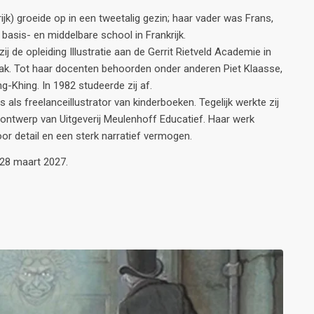
jk) groeide op in een tweetalig gezin; haar vader was Frans,
basis- en middelbare school in Frankrijk.
j de opleiding Illustratie aan de Gerrit Rietveld Academie in
ak. Tot haar docenten behoorden onder anderen Piet Klaasse,
-Khing. In 1982 studeerde zij af.
ls freelanceillustrator van kinderboeken. Tegelijk werkte zij
h ontwerp van Uitgeverij Meulenhoff Educatief. Haar werk
r detail en een sterk narratief vermogen.
 28 maart 2027.