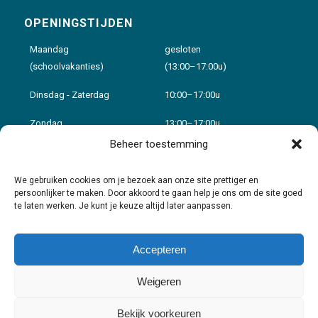
OPENINGSTIJDEN
Maandag
gesloten
(schoolvakanties)
(13:00–17:00u)
Dinsdag - Zaterdag
10:00–17:00u
Zondag
13:00–17:00u
Beheer toestemming
Voor details zie:
Openingstijden
We gebruiken cookies om je bezoek aan onze site prettiger en
persoonlijker te maken. Door akkoord te gaan help je ons om de site goed
te laten werken. Je kunt je keuze altijd later aanpassen.
Contact & Route
Accepteren
Privacy
Cookies
1984 – 2026 © Anton Pieck Museum
Weigeren
Bekijk voorkeuren