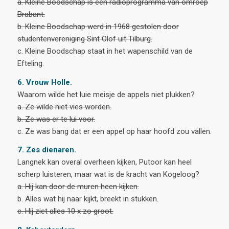
a. Kleine Boodschap is een radioprogramma van omroep
Brabant.
b. Kleine Boodschap werd in 1968 gestolen door
studentenvereniging Sint Olof uit Tilburg.
c. Kleine Boodschap staat in het wapenschild van de
Efteling.
6. Vrouw Holle.
Waarom wilde het luie meisje de appels niet plukken?
a. Ze wilde niet vies worden.
b. Ze was er te lui voor.
c. Ze was bang dat er een appel op haar hoofd zou vallen.
7. Zes dienaren.
Langnek kan overal overheen kijken, Putoor kan heel
scherp luisteren, maar wat is de kracht van Kogeloog?
a. Hij kan door de muren heen kijken.
b. Alles wat hij naar kijkt, breekt in stukken.
c. Hij ziet alles 10 x zo groot.