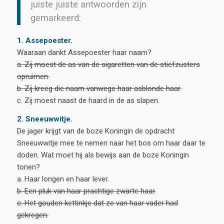
juiste
juiste antwoorden zijn
gemarkeerd:
1. Assepoester.
Waaraan dankt Assepoester haar naam?
a. Zij moest de as van de sigaretten van de stiefzusters
opruimen.
b. Zij kreeg die naam vanwege haar asblonde haar.
c. Zij moest naast de haard in de as slapen.
2. Sneeuwwitje.
De jager krijgt van de boze Koningin de opdracht
Sneeuwwitje mee te nemen naar het bos om haar daar te
doden. Wat moet hij als bewijs aan de boze Koningin
tonen?
a. Haar longen en haar lever.
b. Een pluk van haar prachtige zwarte haar.
c. Het gouden kettinkje dat ze van haar vader had
gekregen.