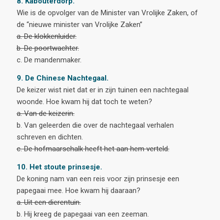
8. Kabouterdorp.
Wie is de opvolger van de Minister van Vrolijke Zaken, of
de “nieuwe minister van Vrolijke Zaken”
a. De klokkenluider.
b. De poortwachter.
c. De mandenmaker.
9. De Chinese Nachtegaal.
De keizer wist niet dat er in zijn tuinen een nachtegaal
woonde. Hoe kwam hij dat toch te weten?
a. Van de keizerin.
b. Van geleerden die over de nachtegaal verhalen
schreven en dichten.
c. De hofmaarschalk heeft het aan hem verteld.
10. Het stoute prinsesje.
De koning nam van een reis voor zijn prinsesje een
papegaai mee. Hoe kwam hij daaraan?
a. Uit een dierentuin.
b. Hij kreeg de papegaai van een zeeman.