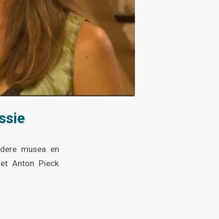
ssie
ondere musea en
het Anton Pieck