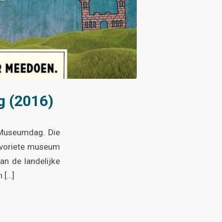
g (2016)
 Museumdag. Die
favoriete museum
an de landelijke
 […]