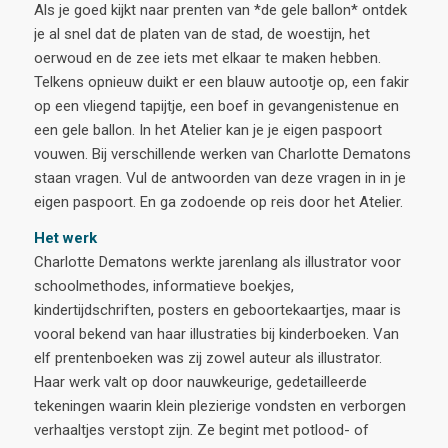
Als je goed kijkt naar prenten van *de gele ballon* ontdek
je al snel dat de platen van de stad, de woestijn, het
oerwoud en de zee iets met elkaar te maken hebben.
Telkens opnieuw duikt er een blauw autootje op, een fakir
op een vliegend tapijtje, een boef in gevangenistenue en
een gele ballon. In het Atelier kan je je eigen paspoort
vouwen. Bij verschillende werken van Charlotte Dematons
staan vragen. Vul de antwoorden van deze vragen in in je
eigen paspoort. En ga zodoende op reis door het Atelier.
Het werk
Charlotte Dematons werkte jarenlang als illustrator voor
schoolmethodes, informatieve boekjes,
kindertijdschriften, posters en geboortekaartjes, maar is
vooral bekend van haar illustraties bij kinderboeken. Van
elf prentenboeken was zij zowel auteur als illustrator.
Haar werk valt op door nauwkeurige, gedetailleerde
tekeningen waarin klein plezierige vondsten en verborgen
verhaaltjes verstopt zijn. Ze begint met potlood- of