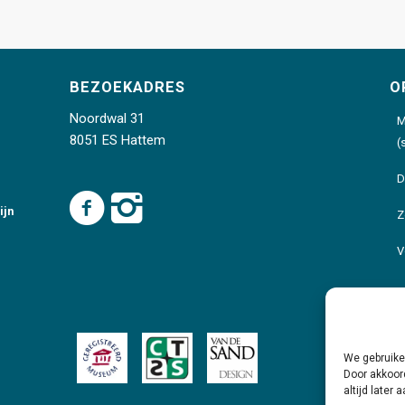
BEZOEKADRES
O
Noordwal 31
M
8051 ES Hattem
(
D
ijn
Z
V
We gebruiken
Door akkoord
altijd later