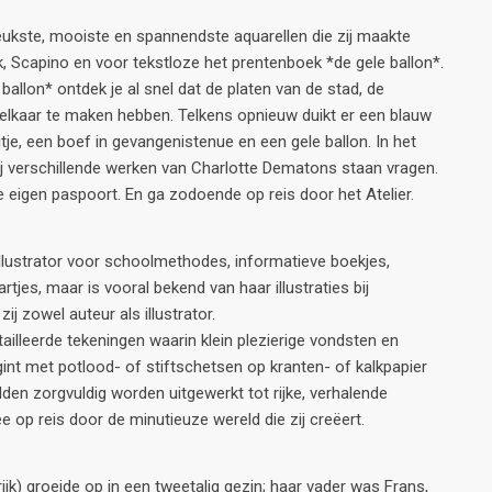
eukste, mooiste en spannendste aquarellen die zij maakte
k, Scapino en voor tekstloze het prentenboek *de gele ballon*.
 ballon* ontdek je al snel dat de platen van de stad, de
 elkaar te maken hebben. Telkens opnieuw duikt er een blauw
jtje, een boef in gevangenistenue en een gele ballon. In het
Bij verschillende werken van Charlotte Dematons staan vragen.
e eigen paspoort. En ga zodoende op reis door het Atelier.
llustrator voor schoolmethodes, informatieve boekjes,
rtjes, maar is vooral bekend van haar illustraties bij
j zowel auteur als illustrator.
ailleerde tekeningen waarin klein plezierige vondsten en
gint met potlood- of stiftschetsen op kranten- of kalkpapier
den zorgvuldig worden uitgewerkt tot rijke, verhalende
 op reis door de minutieuze wereld die zij creëert.
jk) groeide op in een tweetalig gezin; haar vader was Frans,