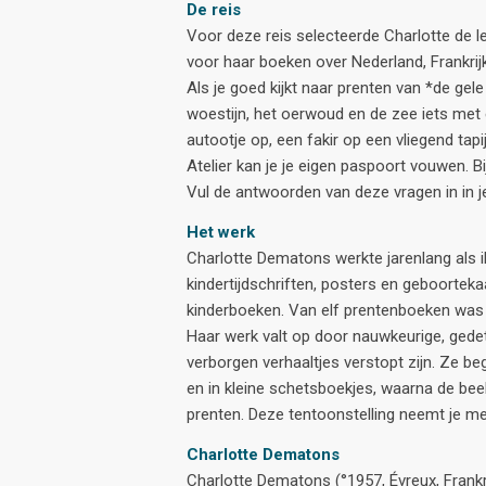
De reis
Voor deze reis selecteerde Charlotte de l
voor haar boeken over Nederland, Frankrij
Als je goed kijkt naar prenten van *de gele
woestijn, het oerwoud en de zee iets met
autootje op, een fakir op een vliegend tapi
Atelier kan je je eigen paspoort vouwen. 
Vul de antwoorden van deze vragen in in j
Het werk
Charlotte Dematons werkte jarenlang als i
kindertijdschriften, posters en geboortekaa
kinderboeken. Van elf prentenboeken was zi
Haar werk valt op door nauwkeurige, gedet
verborgen verhaaltjes verstopt zijn. Ze be
en in kleine schetsboekjes, waarna de beel
prenten. Deze tentoonstelling neemt je mee
Charlotte Dematons
Charlotte Dematons (°1957, Évreux, Frankri