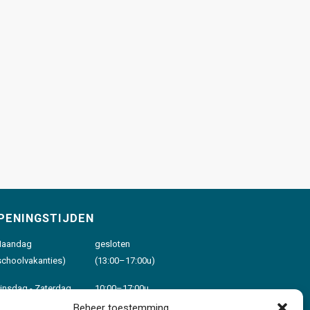
PENINGSTIJDEN
aandag
gesloten
schoolvakanties)
(13:00–17:00u)
insdag - Zaterdag
10:00–17:00u
Beheer toestemming