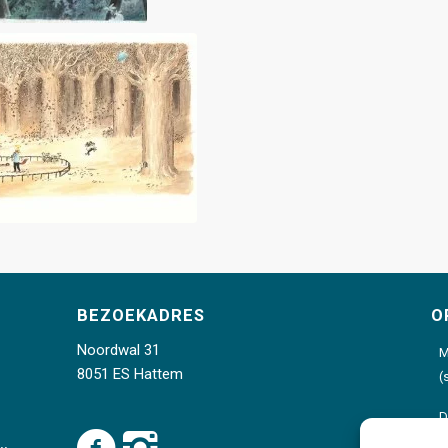
BEZOEKADRES
O
Noordwal 31
M
8051 ES Hattem
(
D