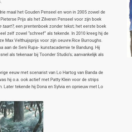
.
rie maal het Gouden Penseel en won in 2005 zowel de
Pieterse Prijs als het Zilveren Penseel voor zijn boek
e taart?,
een prentenboek zonder tekst; het eerste boek
heel zelf zowel “schreef” als tekende. In 2010 kreeg hij de
ze Max Velthuijsprijs voor zijn oeuvre.Rice Burroughs.
na aan de Seni Rupa- kunstacademie te Bandung. Hij
el als tekenaar bij Toonder Studio’s; aanvankelijk als
vorige eeuw met scenarist van Lo Hartog van Banda de
as hij o.a. ook actief met Patty Klein voor de strips
. Later tekende hij Dona en Sylvia en opnieuw met Lo