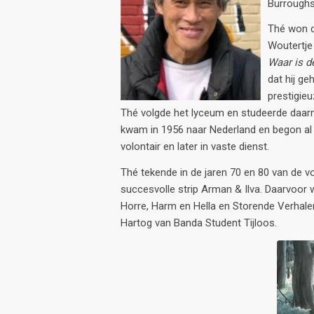
Burroughs
Thé won d
Woutertje 
Waar is d
dat hij ge
prestigieu
Thé volgde het lyceum en studeerde daar
kwam in 1956 naar Nederland en begon al sn
volontair en later in vaste dienst.
Thé tekende in de jaren 70 en 80 van de 
succesvolle strip Arman & Ilva. Daarvoor w
Horre, Harm en Hella en Storende Verhalen
Hartog van Banda Student Tijloos.