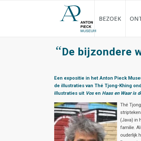
BEZOEK
ON
“
De bijzondere 
Een expositie in het Anton Pieck Muse
de illustraties van Thé Tjong-Khing o
illustraties uit
Vos
en
Haas en Waar is de
Thé Tjong
stripteken
(Java) in
familie. A
ouderlijk 